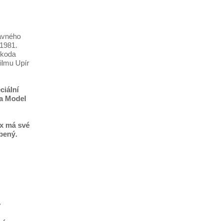
avného
 1981.
Škoda
filmu Upír
ciální
 a Model
x má své
obený.
y