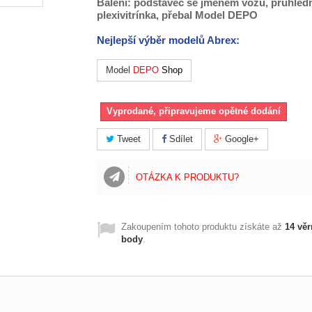
Balení: podstavec se jménem vozu, průhled
plexivitrínka, přebal Model DEPO
Nejlepší výběr modelů Abrex:
Model
DEPO
Shop
Vyprodané, připravujeme opětné dodání
Tweet
Sdílet
Google+
OTÁZKA K PRODUKTU?
Zakoupením tohoto produktu získáte až
14
věr
body
.