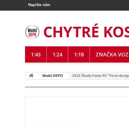
Napište nám
1:43
1:24
1:18
ZNAČKA VO
Model DEPO
2016 Škoda Fabia R5 "Ferat desi