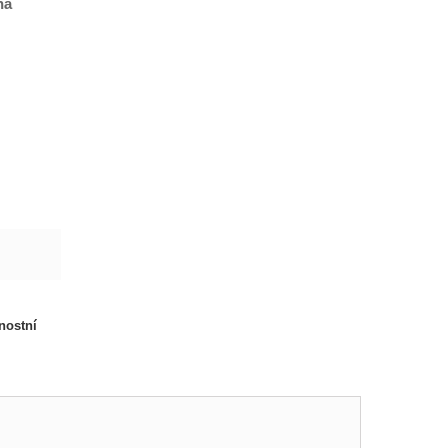
ná
nostní