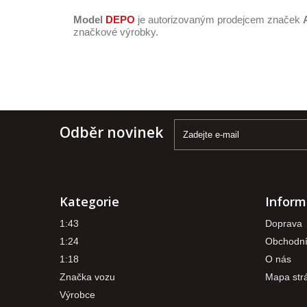
Model
DEPO
je autorizovaným prodejcem značek
značkové výrobky.
Odběr novinek
Kategorie
Inform
1:43
Doprava
1:24
Obchodní
1:18
O nás
Značka vozu
Mapa str
Výrobce