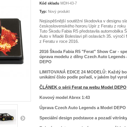
Kód skladu
MDH-43-7
Typ:
Nový produkt
Nejúspěšnější soutěžní škodovka v designu sl
československého hororu Upír z Feratu z roku
Tuto Škodu Fabia R5 představila automobilka 
Auto v Mladé Boleslavi při oslavách 35. výročí 
z Feratu v roce 2016.
2016 Škoda Fabia R5 "Ferat" Show Car - spe
úprava modelu z dílny Czech Auto Legends
DEPO
LIMITOVANÁ EDICE 24 MODELŮ: Každý bo
unikátní číslo podle pořadí, v jakém byl vyr
ČLÁNEK o sérii Ferat na webu
Model DEPO
Kovový model Abrex 1:43
Úprava Czech Auto Legends a Model DEPO
Speciální design podstavce a pozadí vitrínk