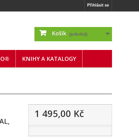
Přihlásit se
Košík
(prázdný)
GO®
KNIHY A KATALOGY
1 495,00 Kč
AL,