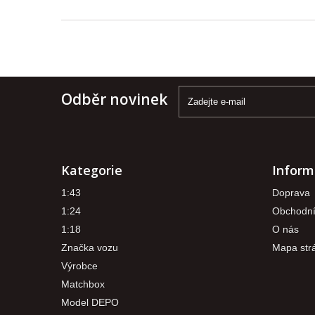
Odběr novinek
Kategorie
Inform
1:43
Doprava
1:24
Obchodní
1:18
O nás
Značka vozu
Mapa str
Výrobce
Matchbox
Model DEPO