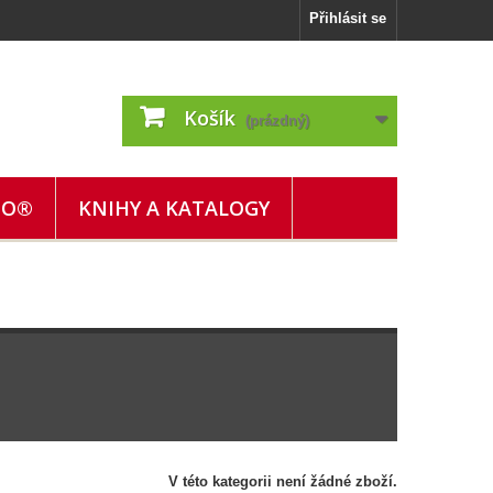
Přihlásit se
Košík
(prázdný)
GO®
KNIHY A KATALOGY
V této kategorii není žádné zboží.