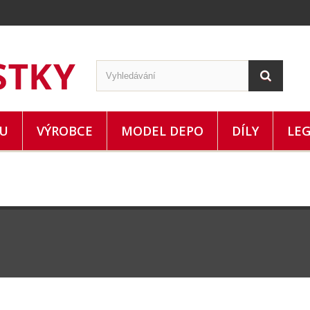
ZU
VÝROBCE
MODEL DEPO
DÍLY
LE