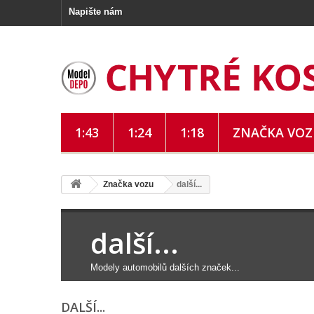
Napište nám
1:43
1:24
1:18
ZNAČKA VO
Značka vozu
další...
další...
Modely automobilů dalších značek...
DALŠÍ...