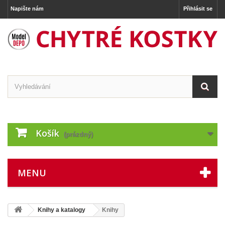
Napište nám
Přihlásit se
Košík
(prázdný)
MENU
Knihy a katalogy
Knihy