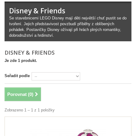
Disney & Friends
Se stavebnicemi LEGO Disney mají děti největší chuť pustit se do
tvoření. Jejich představivost povzbudí příběhy z oblíbených
pohádek. Postavičky Disney ožívají při hrách plných romantiky,
dobrodružství a hrdinství.
DISNEY & FRIENDS
Je zde 1 produkt.
Seřadit podle
Porovnat (
0
)
Zobrazeno 1 – 1 z 1 položky