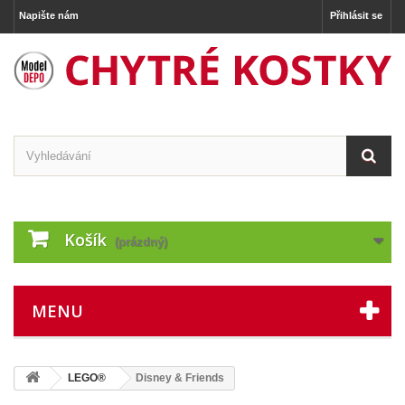
Napište nám
Přihlásit se
Košík
(prázdný)
MENU
LEGO®
Disney & Friends