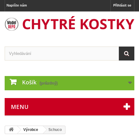
Napište nám
Přihlásit se
Košík
(prázdný)
MENU
Výrobce
Schuco