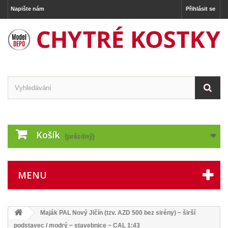
Napište nám
Přihlásit se
Košík
(prázdný)
MENU
Maják PAL Nový Jičín (tzv. AZD 500 bez sirény) − širší
podstavec / modrý − stavebnice − CAL 1:43