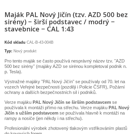
Maják PAL Nový Jičín (tzv. AZD 500 bez
sirény) − širší podstavec / modrý −
stavebnice − CAL 1:43
Kód skladu
CAL-B-43-004B
Typ:
Nový produkt
Pro tento maják se často používá nesprávný název tzv. "AZD
500 bez sirény" (majáky AZD se sirénou kompletoval podnik n.
p. Tesla).
Výstražné majáky "PAL Nový Jičín" se používaly od 70. let na
vozech Veřejné bezpečnosti (později i Policie ČSFR), Požární
ochrany a dalších bezpečnostních sil i podniků.
Verze majáku
PAL Nový Jičín se širším podstavcem
se
používala k montáži přímo na střechu. Verze majáku
PAL Nový
Jičín s užším podstavcem
se používala hlavně k montáži na
rampy a nosiče (jen někdy i na střechu).
Profesionální výrobek zhotovený tlakovým vstřikováním plastů
do kovových forem.