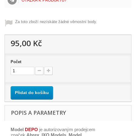
OTÁZKA K PRODUKTU?
Za toto zboží nezískáte žádné věrnostní body.
95,00 Kč
Počet
Přidat do košíku
POPIS A PARAMETRY
Model
DEPO
je autorizovaným prodejcem
značek
Abrex, IXO Models, Model