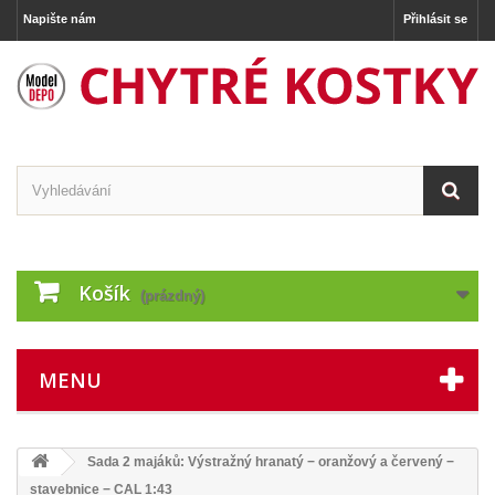
Napište nám
Přihlásit se
Košík
(prázdný)
MENU
Sada 2 majáků: Výstražný hranatý − oranžový a červený −
stavebnice − CAL 1:43