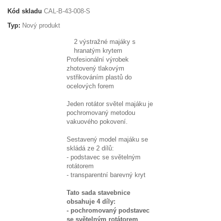
Kód skladu
CAL-B-43-008-S
Typ:
Nový produkt
2 výstražné majáky s
hranatým krytem
Profesionální výrobek
zhotovený tlakovým
vstřikováním plastů do
ocelových forem
Jeden rotátor světel majáku je
pochromovaný metodou
vakuového pokovení.
Sestavený model majáku se
skládá ze 2 dílů:
- podstavec se světelným
rotátorem
- transparentní barevný kryt
Tato sada stavebnice
obsahuje 4 díly:
- pochromovaný podstavec
se světelným rotátorem