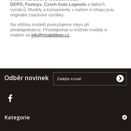
DEPO,
Foxtoys, Czech Auto Legends
a dalších
výrobců. Modely a komponenty v našem e-shopu jsou
originální značkové výrobky.
Na většinu modelů poskytujeme slevu při
předobjednávce. Předobjednat si můžete modely e-
mailem na
info@modeldepo.cz.
Odběr novinek
Kategorie