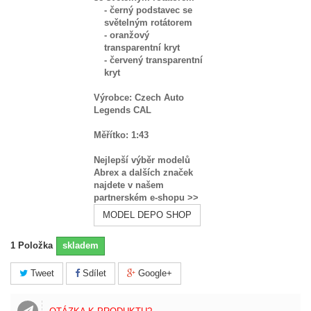
- černý podstavec se
světelným rotátorem
- oranžový
transparentní kryt
- červený transparentní
kryt
Výrobce: Czech Auto
Legends CAL
Měřítko: 1:43
Nejlepší výběr modelů
Abrex a dalších značek
najdete v našem
partnerském e-shopu >>
MODEL
DEPO
SHOP
1
Položka
skladem
Tweet
Sdílet
Google+